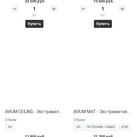
32 500 руб.
10 600 руб.
шт
шт
Купить
Купить
AVIUM CEILING - Экстраматовая краска для потолков.
AVIUM MAT - Экстраматовая краска для интерьера.
Объем
Объем
5Л
5Л
ПРОБНИК 150МЛ
0,9Л
12 800 руб.
21 200 руб.