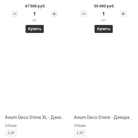
47 500 руб.
50 000 руб.
шт
шт
Купить
Купить
Avium Deco Stone XL - Декоративная краска на водной основе.
Avium Deco Stone - Декоративная краска на водной основе.
Объем
Объем
2,2Л
2,2Л