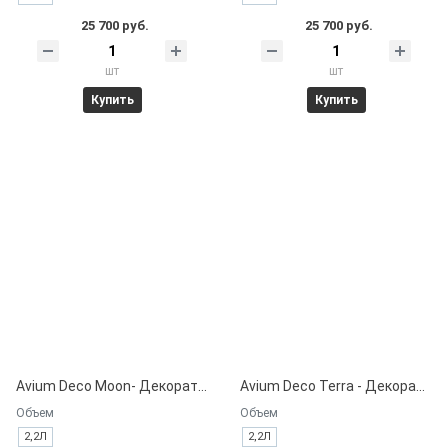
25 700 руб.
25 700 руб.
шт
шт
Купить
Купить
Avium Deco Moon- Декоративная краска на водной основе.
Avium Deco Terra - Декоративная краска на водной основе.
Объем
Объем
2,2Л
2,2Л