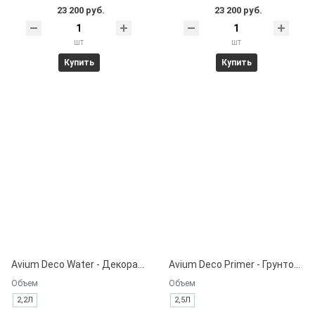
23 200 руб.
23 200 руб.
шт
шт
Купить
Купить
Avium Deco Water - Декоративная краска на водной основе.
Avium Deco Primer - Грунтовка на водной основе для декоративных покрытий.
Объем
Объем
2,2Л
2,5Л