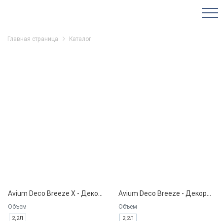
Главная страница
Каталог
Avium Deco Breeze X - Декоративная краска на водной основе.
Avium Deco Breeze - Декоративная краска на водной основе.
Объем
Объем
2,2Л
2,2Л