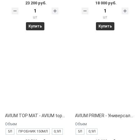
23 200 руб.
18 000 руб.
шт
шт
Купить
Купить
AVIUM TOP MAT - AVIUM top mat - Краска устойчивая к загрязнениям, моющаяся, экстраматовая.
AVIUM PRIMER - Универсальная грунтовка для стандартных поверхностей.
Объем
Объем
5Л
ПРОБНИК 150МЛ
0,9Л
5Л
0,9Л