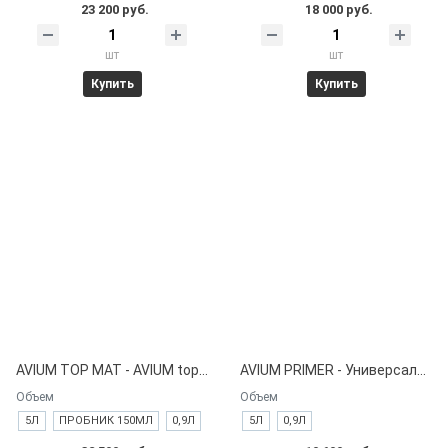
23 200 руб.
18 000 руб.
шт
шт
Купить
Купить
AVIUM TOP MAT - AVIUM top mat - Краска устойчивая к загрязнениям, моющаяся, экстраматовая.
AVIUM PRIMER - Универсальная грунтовка для стандартных поверхностей.
Объем
Объем
5Л
ПРОБНИК 150МЛ
0,9Л
5Л
0,9Л