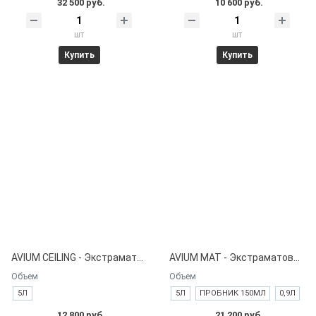
32 500 руб.
10 600 руб.
шт
шт
Купить
Купить
AVIUM CEILING - Экстраматовая краска для потолков.
AVIUM MAT - Экстраматовая краска для интерьера.
Объем
Объем
5Л
5Л
ПРОБНИК 150МЛ
0,9Л
12 800 руб.
21 200 руб.