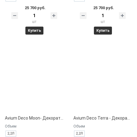
25 700 руб.
25 700 руб.
шт
шт
Купить
Купить
Avium Deco Moon- Декоративная краска на водной основе.
Avium Deco Terra - Декоративная краска на водной основе.
Объем
Объем
2,2Л
2,2Л