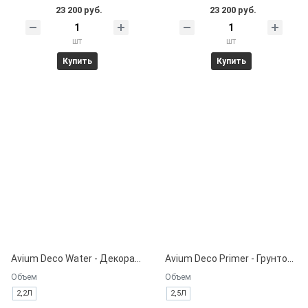
23 200 руб.
23 200 руб.
шт
шт
Купить
Купить
Avium Deco Water - Декоративная краска на водной основе.
Avium Deco Primer - Грунтовка на водной основе для декоративных покрытий.
Объем
Объем
2,2Л
2,5Л