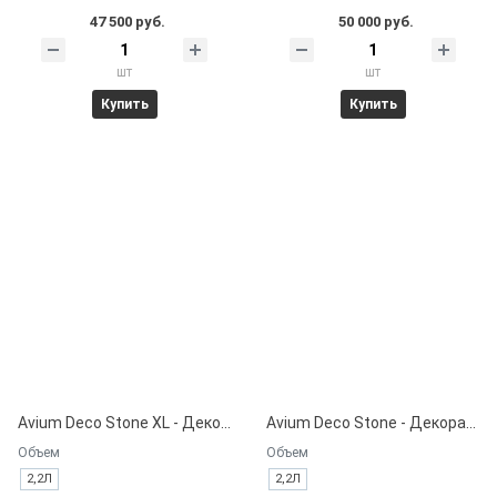
47 500 руб.
50 000 руб.
шт
шт
Купить
Купить
Avium Deco Stone XL - Декоративная краска на водной основе.
Avium Deco Stone - Декоративная краска на водной основе.
Объем
Объем
2,2Л
2,2Л