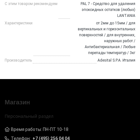
С этим товаром рекомендуем
PAL 7 - Средство для удаления
эпоксидных остатков (любых)
LANTANIA
Характеристики
от 2мм до 15мм / для
вертикальных и горизонтальных
поверхностей / для внутренних,
наружных работ /
Антибактериальная / Любые
перепады температур / 3кг
Производитель
Adesital S.P.A. Италия
Магазин
Персональный раздел
Время работы: ПН-ПТ 10-18
Телефон:
+7 (495) 256 04 04